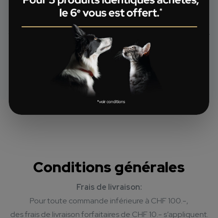
vous pouvez aussi bénéficier de l’offre 5=6 sur la gamme
®
Pro Plan
Veterinary Diets.
®
®
Sont exclus de l’offre : Pro Plan
Supplements et FortiFlora
.
Conditions générales
Frais de livraison:
Pour toute commande inférieure à CHF 100.-,
des frais de livraison forfaitaires de CHF 10.- s’appliquent.