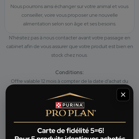
Nous pourrons ainsi échanger sur votre animal et vous
conseiller, voire vous proposer une nouvelle
alimentation selon son âge et ses besoins.
N'hésitez pas à nous contacter avant votre passage en
cabinet afin de vous assurer que votre produit est bien en
stock chez nous.
Conditions:
Offre valable 12 mois à compter de la date d’achat du
premier des 5 articles.
Les 5 produits achetés doivent être identiques (même
nom, même goût, même format).
Offre valable par défaut uniquement sur la gamme Pro
®
Plan
.
Veuillez vous adresser à votre vétérinaire pour savoir si