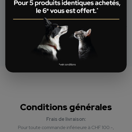
Veuillez vous adresser à votre vétérinaire pour savoir si
vous pouvez aussi bénéficier de l’offre 5=6 sur la gamme
®
Pro Plan
Veterinary Diets.
®
®
Sont exclus de l’offre : Pro Plan
Supplements et FortiFlora
.
Conditions générales
Frais de livraison:
Pour toute commande inférieure à CHF 100.-,