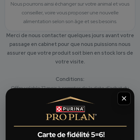
Nous pourrons ainsi échanger sur votre animal et vous
conseiller, voire vous proposer une nouvelle
alimentation selon son âge et ses besoins.
Merci de nous contacter quelques jours avant votre
passage en cabinet pour que nous puissions nous
assurer que votre produit soit bien en stock lors de
votre visite.
Conditions:
Offre valable 12 mois à compter de la date d’achat du
premier des 5 articles.
Les 5 produits achetés doivent être identiques (même
nom, même goût, même format).
Offre valable par défaut uniquement sur la gamme Pro
®
Plan
.