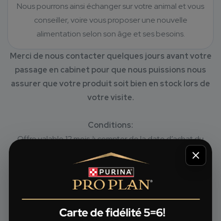
Nous pourrons ainsi échanger sur votre animal et vous
conseiller, voire vous proposer une nouvelle
alimentation selon son âge et ses besoins.
Merci de nous contacter quelques jours avant votre
passage en cabinet pour que nous puissions nous
assurer que votre produit soit bien en stock lors de
votre visite.
Conditions:
Offre valable 12 mois à compter de la date d’achat du
premier des 5 articles.
Les 5 produits achetés doivent être identiques (même
nom, même goût, même format).
Offre valable par défaut uniquement sur la gamme Pro
®
Plan
.