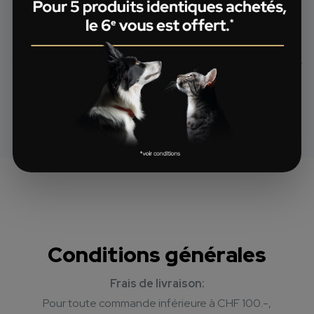
Veuillez vous adresser à votre vétérinaire pour savoir si
vous pouvez aussi bénéficier de l’offre 5=6 sur la gamme
®
Pro Plan
Veterinary Diets.
®
®
Sont exclus de l’offre : Pro Plan
Supplements et FortiFlora
.
Conditions générales
Frais de livraison:
Pour toute commande inférieure à CHF 100.-,